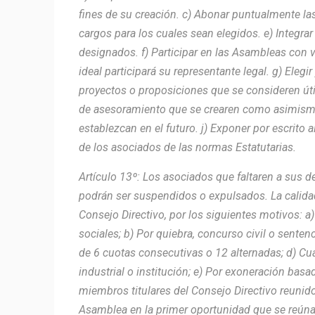
fines de su creación. c) Abonar puntualmente la
cargos para los cuales sean elegidos. e) Integr
designados. f) Participar en las Asambleas con v
ideal participará su representante legal. g) Eleg
proyectos o proposiciones que se consideren útiles
de asesoramiento que se crearen como asimismo
establezcan en el futuro. j) Exponer por escrito 
de los asociados de las normas Estatutarias.
Artículo 13º: Los asociados que faltaren a sus d
podrán ser suspendidos o expulsados. La calidad
Consejo Directivo, por los siguientes motivos: a
sociales; b) Por quiebra, concurso civil o senten
de 6 cuotas consecutivas o 12 alternadas; d) Cua
industrial o institución; e) Por exoneración basad
miembros titulares del Consejo Directivo reunid
Asamblea en la primer oportunidad que se reúna,