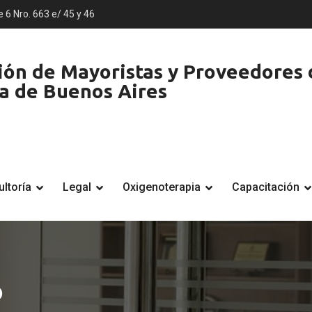
e 6 Nro. 663 e/ 45 y 46
ón de Mayoristas y Proveedores d
ia de Buenos Aires
ltoría
Legal
Oxigenoterapia
Capacitación
o