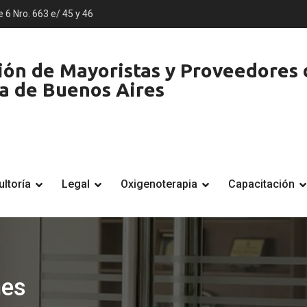
e 6 Nro. 663 e/ 45 y 46
ón de Mayoristas y Proveedores d
ia de Buenos Aires
ltoría
Legal
Oxigenoterapia
Capacitación
nes