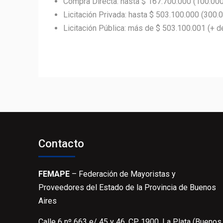
Compra Directa: hasta $ 167.700.000 (100.00
Licitación Privada: hasta $ 503.100.000 (300.
Licitación Pública: más de $ 503.100.001 (+ 
Contacto
FEMAPE
– Federación de Mayoristas y
Proveedores del Estado de la Provincia de Buenos
Aires
Calle 6 nº 663 e/ 45 y 46, CP 1900, La Plata (Buenos