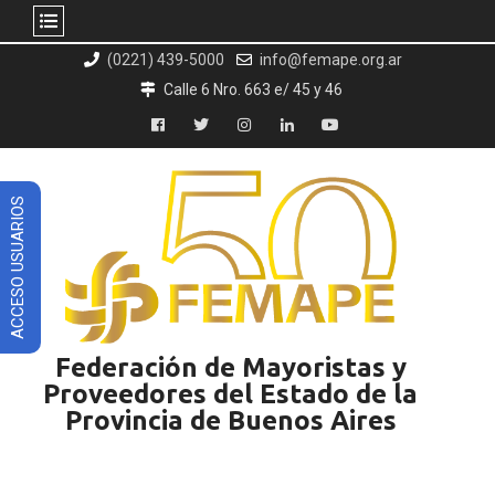
Skip
(0221) 439-5000
info@femape.org.ar
to
Calle 6 Nro. 663 e/ 45 y 46
content
Facebook
Twitter
Instagram
LinkedIn
YouTube
ACCESO USUARIOS
Federación de Mayoristas y
Proveedores del Estado de la
Provincia de Buenos Aires