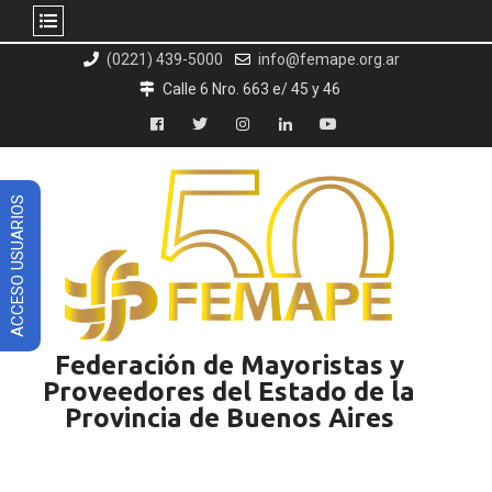
Skip
(0221) 439-5000
info@femape.org.ar
to
Calle 6 Nro. 663 e/ 45 y 46
content
Facebook
Twitter
Instagram
LinkedIn
YouTube
ACCESO USUARIOS
Federación de Mayoristas y
Proveedores del Estado de la
Provincia de Buenos Aires