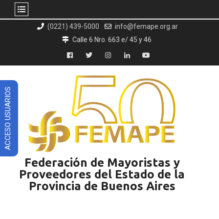
Skip
(0221) 439-5000
info@femape.org.ar
to
Calle 6 Nro. 663 e/ 45 y 46
content
Facebook
Twitter
Instagram
LinkedIn
YouTube
ACCESO USUARIOS
Federación de Mayoristas y
Proveedores del Estado de la
Provincia de Buenos Aires