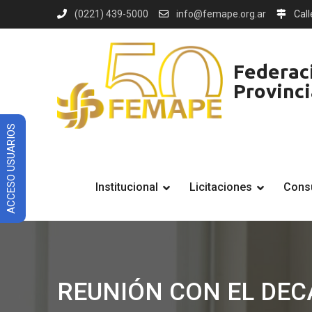
Skip
(0221) 439-5000
info@femape.org.ar
Call
to
content
Federaci
Provinc
ACCESO USUARIOS
Institucional
Licitaciones
Consu
REUNIÓN CON EL DEC