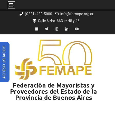
Skip
(0221) 439-5000
info@femape.org.ar
to
Calle 6 Nro. 663 e/ 45 y 46
content
Facebook
Twitter
Instagram
LinkedIn
YouTube
ACCESO USUARIOS
Federación de Mayoristas y
Proveedores del Estado de la
Provincia de Buenos Aires