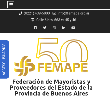
Skip
(0221) 439-5000
info@femape.org.ar
to
Calle 6 Nro. 663 e/ 45 y 46
content
Facebook
Twitter
Instagram
LinkedIn
YouTube
ACCESO USUARIOS
Federación de Mayoristas y
Proveedores del Estado de la
Provincia de Buenos Aires