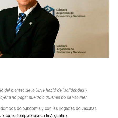
ó del planteo de la UIA y habló de “solidaridad y
o ayer a no pagar sueldo a quienes no se vacunen.
en tiempos de pandemia y con las llegadas de vacunas
a tomar temperatura en la Argentina
.