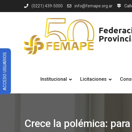
Skip
(0221) 439-5000
info@femape.org.ar
Call
to
content
Federaci
Provinc
ACCESO USUARIOS
Institucional
Licitaciones
Consu
Crece la polémica: para