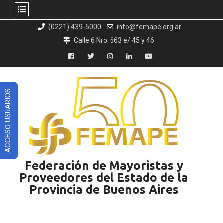
Skip
(0221) 439-5000
info@femape.org.ar
to
Calle 6 Nro. 663 e/ 45 y 46
content
Facebook
Twitter
Instagram
LinkedIn
YouTube
ACCESO USUARIOS
Federación de Mayoristas y
Proveedores del Estado de la
Provincia de Buenos Aires