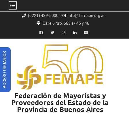
Skip
(0221) 439-5000
info@femape.org.ar
to
Calle 6 Nro. 663 e/ 45 y 46
content
Facebook
Twitter
Instagram
LinkedIn
YouTube
ACCESO USUARIOS
Federación de Mayoristas y
Proveedores del Estado de la
Provincia de Buenos Aires