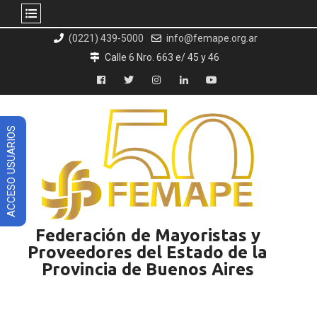
Skip
(0221) 439-5000
info@femape.org.ar
to
Calle 6 Nro. 663 e/ 45 y 46
content
Facebook
Twitter
Instagram
LinkedIn
YouTube
ACCESO USUARIOS
Federación de Mayoristas y
Proveedores del Estado de la
Provincia de Buenos Aires