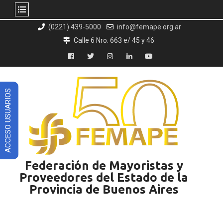
Skip
(0221) 439-5000
info@femape.org.ar
to
Calle 6 Nro. 663 e/ 45 y 46
content
Facebook
Twitter
Instagram
LinkedIn
YouTube
ACCESO USUARIOS
Federación de Mayoristas y
Proveedores del Estado de la
Provincia de Buenos Aires