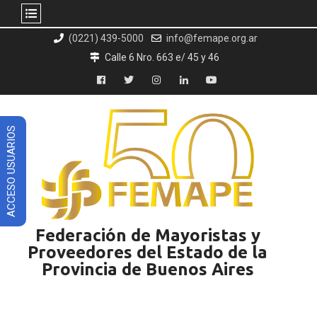
Skip
(0221) 439-5000
info@femape.org.ar
to
Calle 6 Nro. 663 e/ 45 y 46
content
Facebook
Twitter
Instagram
LinkedIn
YouTube
ACCESO USUARIOS
Federación de Mayoristas y
Proveedores del Estado de la
Provincia de Buenos Aires