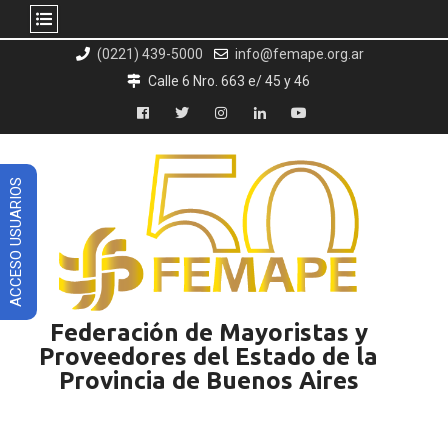
Skip
(0221) 439-5000
info@femape.org.ar
to
Calle 6 Nro. 663 e/ 45 y 46
content
Facebook
Twitter
Instagram
LinkedIn
YouTube
ACCESO USUARIOS
Federación de Mayoristas y
Proveedores del Estado de la
Provincia de Buenos Aires